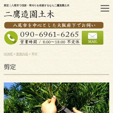
剪定｜八尾市で伐採・草刈りを依頼するなら二鷹造園土木
HOME
»
業務内容
»
剪定
剪定