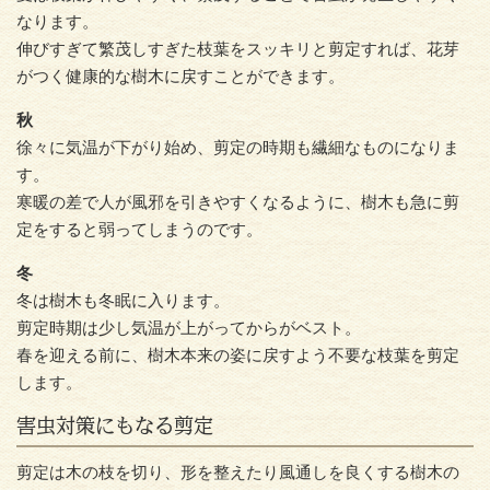
なります。
伸びすぎて繁茂しすぎた枝葉をスッキリと剪定すれば、花芽
がつく健康的な樹木に戻すことができます。
秋
徐々に気温が下がり始め、剪定の時期も繊細なものになりま
す。
寒暖の差で人が風邪を引きやすくなるように、樹木も急に剪
定をすると弱ってしまうのです。
冬
冬は樹木も冬眠に入ります。
剪定時期は少し気温が上がってからがベスト。
春を迎える前に、樹木本来の姿に戻すよう不要な枝葉を剪定
します。
害虫対策にもなる剪定
剪定は木の枝を切り、形を整えたり風通しを良くする樹木の