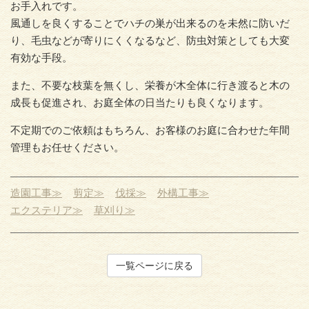
お手入れです。
風通しを良くすることでハチの巣が出来るのを未然に防いだ
り、毛虫などが寄りにくくなるなど、防虫対策としても大変
有効な手段。
また、不要な枝葉を無くし、栄養が木全体に行き渡ると木の
成長も促進され、お庭全体の日当たりも良くなります。
不定期でのご依頼はもちろん、お客様のお庭に合わせた年間
管理もお任せください。
造園工事≫
剪定≫
伐採≫
外構工事≫
エクステリア≫
草刈り≫
一覧ページに戻る