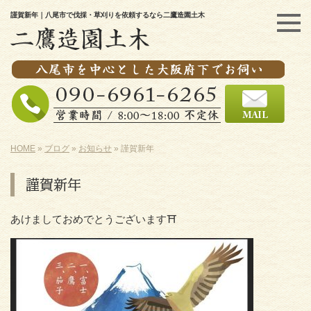
謹賀新年｜八尾市で伐採・草刈りを依頼するなら二鷹造園土木
HOME
»
ブログ
»
お知らせ
»
謹賀新年
謹賀新年
あけましておめでとうございます⛩