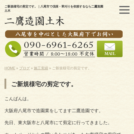
ご新規様宅の剪定です。｜八尾市で伐採・草刈りを依頼するなら二鷹造園
土木
HOME
»
ブログ
»
施工実績
»
ご新規様宅の剪定です。
ご新規様宅の剪定です。
こんばんは。
大阪府八尾市で造園業をしてます二鷹造園です。
先日、東大阪市と八尾市にて剪定に行ってきました。