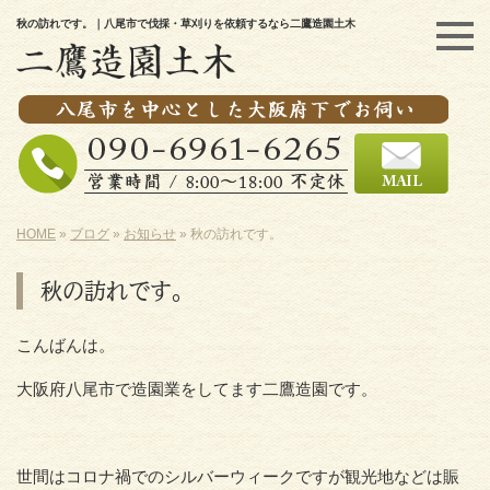
秋の訪れです。｜八尾市で伐採・草刈りを依頼するなら二鷹造園土木
HOME
»
ブログ
»
お知らせ
»
秋の訪れです。
秋の訪れです。
こんばんは。
大阪府八尾市で造園業をしてます二鷹造園です。
世間はコロナ禍でのシルバーウィークですが観光地などは賑