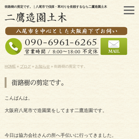
街路樹の剪定です。｜八尾市で伐採・草刈りを依頼するなら二鷹造園土木
HOME
»
ブログ
»
お知らせ
»
街路樹の剪定です。
街路樹の剪定です。
こんばんは。
大阪府八尾市で造園業をしてます二鷹造園です。
今日は協力会社さんの所へ手伝いに行ってきました。