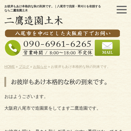
お彼岸もあけ本格的な秋の到来です。｜八尾市で伐採・草刈りを依頼する
なら二鷹造園土木
HOME
»
ブログ
»
お知らせ
»
お彼岸もあけ本格的な秋の到来です。
お彼岸もあけ本格的な秋の到来です。
おはようございます。
大阪府八尾市で造園業をしてます二鷹造園です。