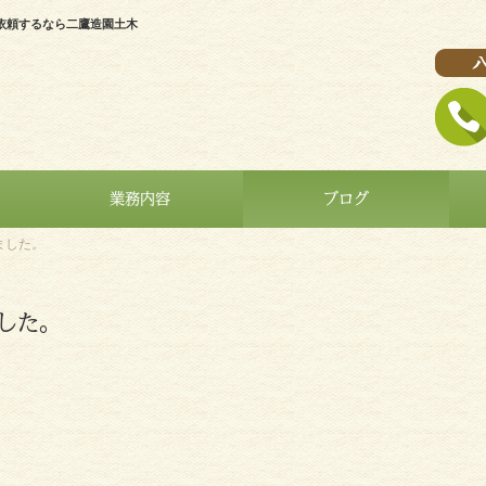
依頼するなら二鷹造園土木
業務内容
ブログ
ました。
した。