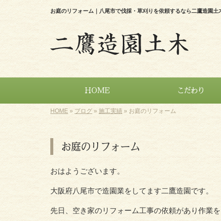
お庭のリフォーム｜八尾市で伐採・草刈りを依頼するなら二鷹造園土
HOME
こだわり
HOME
»
ブログ
»
施工実績
»
お庭のリフォーム
お庭のリフォーム
おはようございます。
大阪府八尾市で造園業をしてます二鷹造園です。
先日、空き家のリフォーム工事の依頼があり作業を