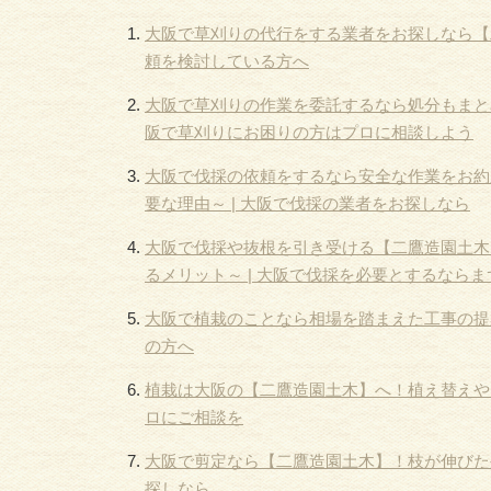
大阪で草刈りの代行をする業者をお探しなら【
頼を検討している方へ
大阪で草刈りの作業を委託するなら処分もまと
阪で草刈りにお困りの方はプロに相談しよう
大阪で伐採の依頼をするなら安全な作業をお約
要な理由～ | 大阪で伐採の業者をお探しなら
大阪で伐採や抜根を引き受ける【二鷹造園土木
るメリット～ | 大阪で伐採を必要とするなら
大阪で植栽のことなら相場を踏まえた工事の提
の方へ
植栽は大阪の【二鷹造園土木】へ！植え替えや
ロにご相談を
大阪で剪定なら【二鷹造園土木】！枝が伸びた
探しなら