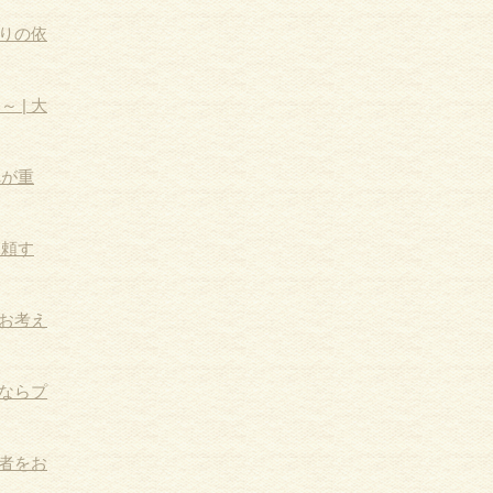
りの依
| 大
れが重
依頼す
お考え
ならプ
者をお