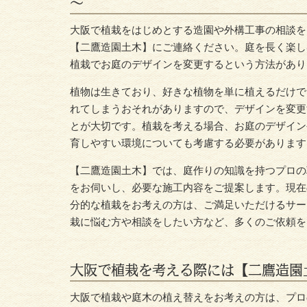
～
大阪
で
植栽
をはじめとする造園や外構工事の相談を
【二鷹造園土木】にご連絡ください。庭を長く楽し
植栽でお庭のデザインを変更するという方法があり
植物は生きており、好きな植物を単に植えるだけで
れてしまうおそれがありますので、デザインを変更
とが大切です。植栽を考える場合、お庭のデザイン
育しやすい環境についても考慮する必要があります
【二鷹造園土木】では、庭作りの知識を持つプロの
をお伺いし、必要な施工内容をご提案します。現在
分的な植栽をお考えの方は、ご満足いただけるサー
栽に悩む方や相談をしたい方など、多くのご依頼を
大阪で植栽を考える際には【二鷹造園
大阪で植栽や庭木の
植え替え
をお考えの方は、プロ