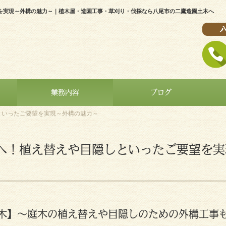
を実現～外構の魅力～｜植木屋・造園工事・草刈り・伐採なら八尾市の二鷹造園土木へ
業務内容
ブログ
といったご要望を実現～外構の魅力～
へ！植え替えや目隠しといったご要望を実
木】～庭木の植え替えや目隠しのための外構工事