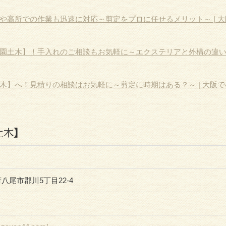
や高所での作業も迅速に対応～剪定をプロに任せるメリット～ | 大
園土木】！手入れのご相談もお気軽に～エクステリアと外構の違い～ 
木】へ！見積りの相談はお気軽に～剪定に時期はある？～ | 大阪で
土木】
阪府八尾市郡川5丁目22-4