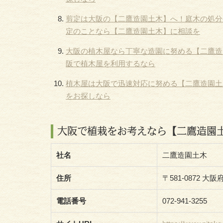
剪定は大阪の【二鷹造園土木】へ！庭木の処分
定のことなら【二鷹造園土木】に相談を
大阪の植木屋なら丁寧な造園に努める【二鷹造
阪で植木屋を利用するなら
植木屋は大阪で迅速対応に努める【二鷹造園土
をお探しなら
大阪で植栽をお考えなら【二鷹造園
社名
二鷹造園土木
住所
〒581-0872 大
電話番号
072-941-3255