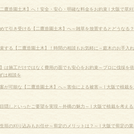
二鷹造園土木】へ！安全・安心・明確な料金をお約束 | 大阪で草刈
めて引き受ける【二鷹造園土木】へ～雑草を放置するとどうなる？～ 
束する【二鷹造園土木】！時間の相談もお気軽に～庭木のお手入
】は施工だけではなく費用の面でも安心をお約束～プロに伐採を
まずは相談を
案が可能な【二鷹造園土木】へ～害虫による被害～ | 大阪で植栽を
目隠しといったご要望を実現～外構の魅力～ | 大阪で植栽を考える
生垣の刈り込みもお任せ～剪定のメリットは？～ | 大阪で剪定の業