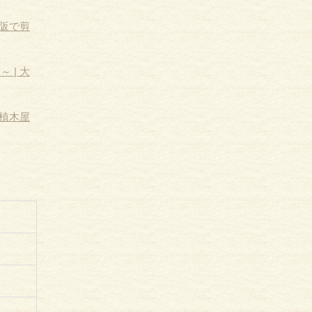
阪で剪
| 大
植木屋